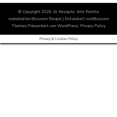
© Copyright 2026
1k Rezepte
. Alle Rechte
vorbehalten.
Blossom Recipe | Entwickelt von
Blossom
Themes
.Präsentiert von
WordPress
.
Privacy Policy
Privacy & Cookies Policy