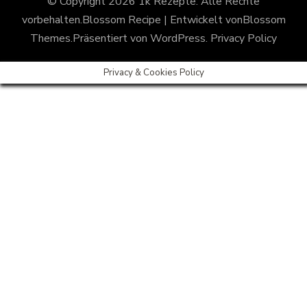
© Copyright 2026
1k Rezepte
. Alle Rechte
vorbehalten.
Blossom Recipe | Entwickelt von
Blossom
Themes
.Präsentiert von
WordPress
.
Privacy Policy
Privacy & Cookies Policy