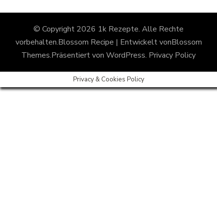
© Copyright 2026
1k Rezepte
. Alle Rechte
vorbehalten.
Blossom Recipe | Entwickelt von
Blossom
Themes
.Präsentiert von
WordPress
.
Privacy Policy
Privacy & Cookies Policy