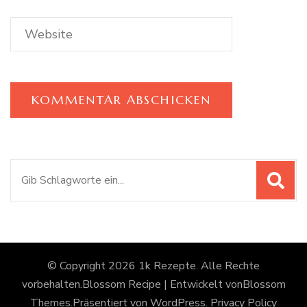
Suchen
nach:
© Copyright 2026
1k Rezepte
. Alle Rechte
vorbehalten.
Blossom Recipe | Entwickelt von
Blossom
Themes
.Präsentiert von
WordPress
.
Privacy Policy