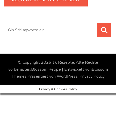
Suchen
nach:
© Copyright 2026
1k Rezepte
. Alle Rechte
vorbehalten.
Blossom Recipe | Entwickelt von
Blossom
Themes
.Präsentiert von
WordPress
.
Privacy Policy
Privacy & Cookies Policy