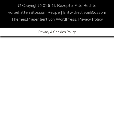
© Copyright 2026
1k Rezepte
. Alle Rechte
vorbehalten.
Blossom Recipe | Entwickelt von
Blossom
Themes
.Präsentiert von
WordPress
.
Privacy Policy
Privacy & Cookies Policy