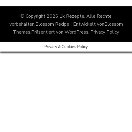
© Copyright 2026
1k Rezepte
. Alle Rechte
vorbehalten.
Blossom Recipe | Entwickelt von
Blossom
Themes
.Präsentiert von
WordPress
.
Privacy Policy
Privacy & Cookies Policy