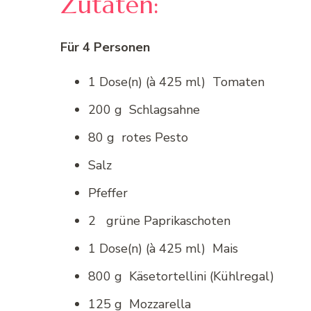
Zutaten:
Für 4 Personen
1 Dose(n) (à 425 ml) Tomaten
200 g Schlagsahne
80 g rotes Pesto
Salz
Pfeffer
2 grüne Paprikaschoten
1 Dose(n) (à 425 ml) Mais
800 g Käsetortellini (Kühlregal)
125 g Mozzarella