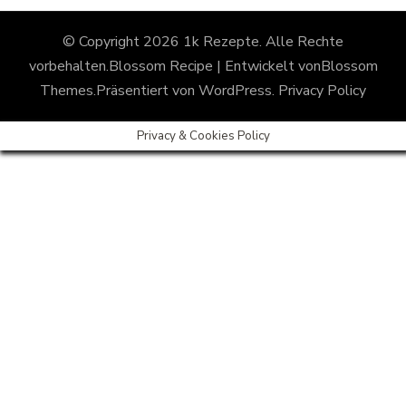
© Copyright 2026
1k Rezepte
. Alle Rechte
vorbehalten.
Blossom Recipe | Entwickelt von
Blossom
Themes
.Präsentiert von
WordPress
.
Privacy Policy
Privacy & Cookies Policy