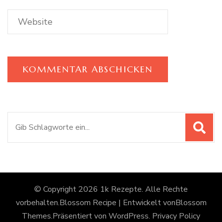
Suchen
nach:
© Copyright 2026
1k Rezepte
. Alle Rechte
vorbehalten.
Blossom Recipe | Entwickelt von
Blossom
Themes
.Präsentiert von
WordPress
.
Privacy Policy