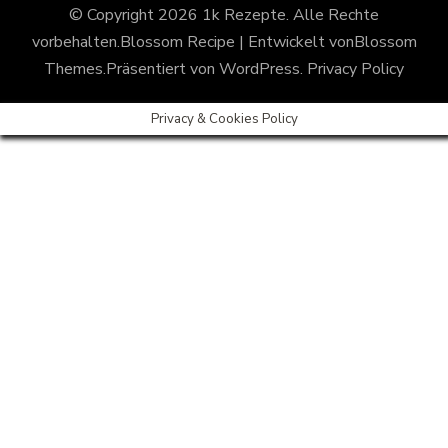
© Copyright 2026
1k Rezepte
. Alle Rechte
vorbehalten.
Blossom Recipe | Entwickelt von
Blossom
Themes
.Präsentiert von
WordPress
.
Privacy Policy
Privacy & Cookies Policy