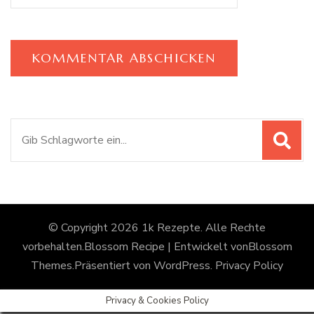
Suchen
nach:
© Copyright 2026
1k Rezepte
. Alle Rechte
vorbehalten.
Blossom Recipe | Entwickelt von
Blossom
Themes
.Präsentiert von
WordPress
.
Privacy Policy
Privacy & Cookies Policy