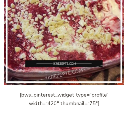
[bws_pinterest_widget type=“profile“
width=“420″ thumbnail=“75″]