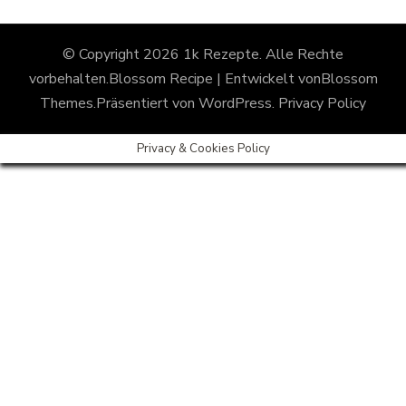
© Copyright 2026
1k Rezepte
. Alle Rechte
vorbehalten.
Blossom Recipe | Entwickelt von
Blossom
Themes
.Präsentiert von
WordPress
.
Privacy Policy
Privacy & Cookies Policy