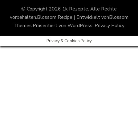
© Copyright 2026
1k Rezepte
. Alle Rechte
vorbehalten.
Blossom Recipe | Entwickelt von
Blossom
Themes
.Präsentiert von
WordPress
.
Privacy Policy
Privacy & Cookies Policy