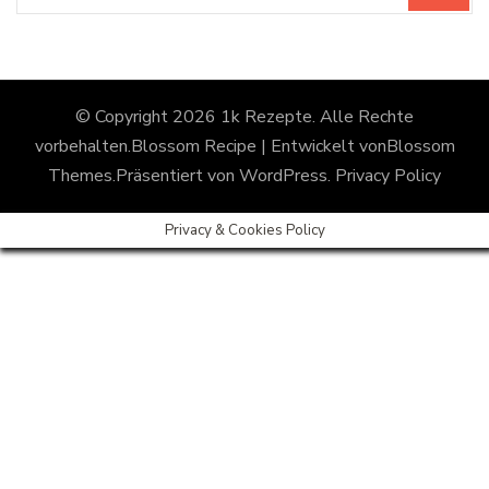
© Copyright 2026
1k Rezepte
. Alle Rechte
vorbehalten.
Blossom Recipe | Entwickelt von
Blossom
Themes
.Präsentiert von
WordPress
.
Privacy Policy
Privacy & Cookies Policy