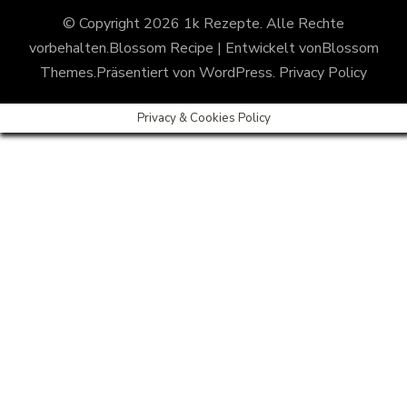
© Copyright 2026
1k Rezepte
. Alle Rechte
vorbehalten.
Blossom Recipe | Entwickelt von
Blossom
Themes
.Präsentiert von
WordPress
.
Privacy Policy
Privacy & Cookies Policy