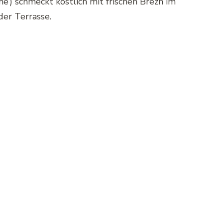
e‘) schmeckt köstlich mit frischen Brezn im
er Terrasse.