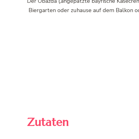
Der Obazda (‚angepatzte bayrische Käsecrem
Biergarten oder zuhause auf dem Balkon od
Zutaten