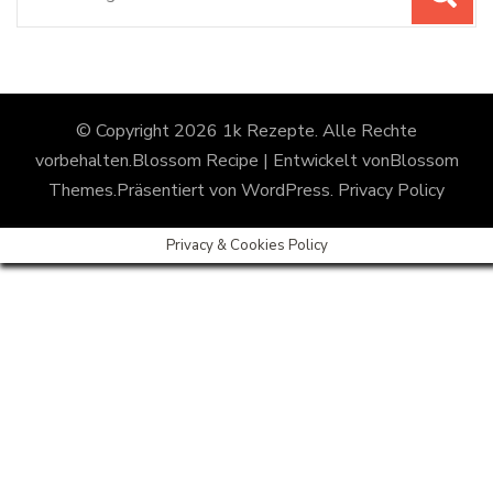
nach:
© Copyright 2026
1k Rezepte
. Alle Rechte
vorbehalten.
Blossom Recipe | Entwickelt von
Blossom
Themes
.Präsentiert von
WordPress
.
Privacy Policy
Privacy & Cookies Policy