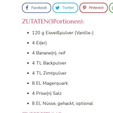
Facebook
Twitter
Pinterest
ZUTATEN(3Portionen):
120 g Eiweißpulver (Vanille-)
4 Ei(er)
4 Banane(n), reif
4 TL Backpulver
4 TL Zimtpulver
8 EL Magerquark
4 Prise(n) Salz
8 EL Nüsse, gehackt, optional