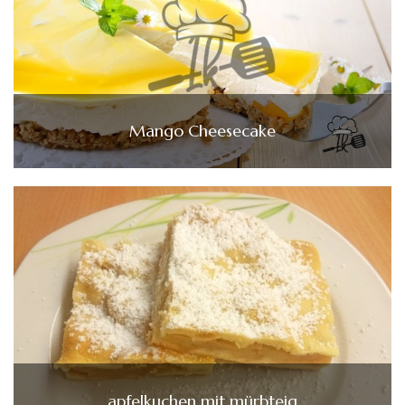
Mango Cheesecake
apfelkuchen mit mürbteig