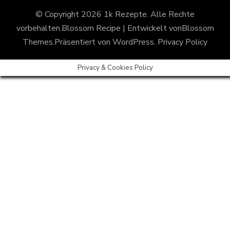
© Copyright 2026
1k Rezepte
. Alle Rechte
vorbehalten.
Blossom Recipe | Entwickelt von
Blossom
Themes
.Präsentiert von
WordPress
.
Privacy Policy
Privacy & Cookies Policy