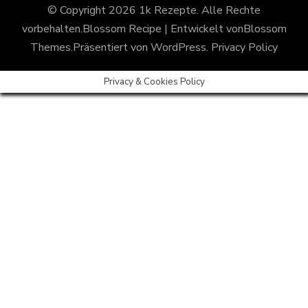
© Copyright 2026
1k Rezepte
. Alle Rechte
vorbehalten.
Blossom Recipe | Entwickelt von
Blossom
Themes
.Präsentiert von
WordPress
.
Privacy Policy
Privacy & Cookies Policy