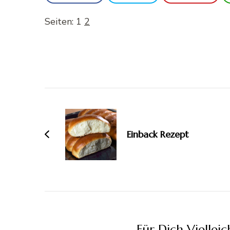
Seiten:
1
2
Beitragsnavigation
Einback Rezept
Für Dich Vielleich