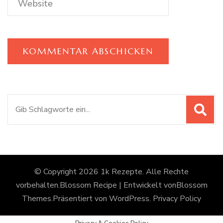
Suchen
nach:
© Copyright 2026
1k Rezepte
. Alle Rechte
vorbehalten.
Blossom Recipe | Entwickelt von
Blossom
Themes
.Präsentiert von
WordPress
.
Privacy Policy