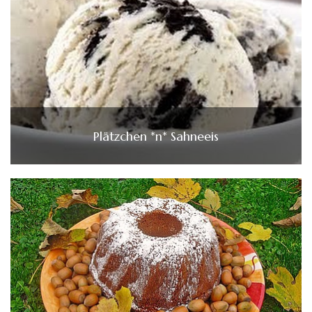
Plätzchen *n* Sahneeis