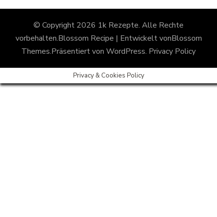
© Copyright 2026
1k Rezepte
. Alle Rechte
vorbehalten.
Blossom Recipe | Entwickelt von
Blossom
Themes
.Präsentiert von
WordPress
.
Privacy Policy
Privacy & Cookies Policy