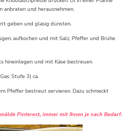
e Knoblauchpresse drücken. Öl in einer Pfanne
en anbraten und herausnehmen.
ett geben und glasig dünsten.
en, aufkochen und mit Salz, Pfeffer und Brühe
ts hineinlegen und mit Käse bestreuen.
Gas: Stufe 3) ca.
m Pfeffer bestreut servieren. Dazu schmeckt
emälde Pinterest, immer mit Ihnen je nach Bedarf.