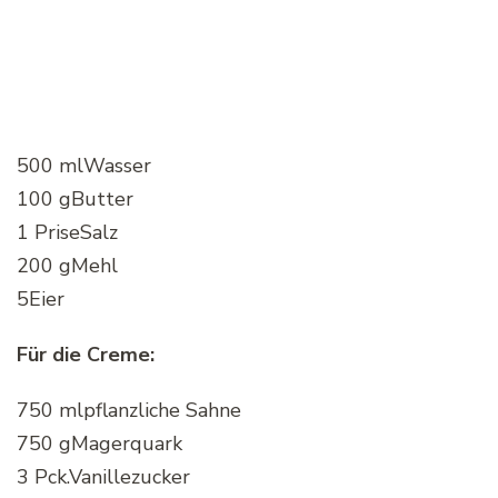
500 mlWasser
100 gButter
1 PriseSalz
200 gMehl
5Eier
Für die Creme:
750 mlpflanzliche Sahne
750 gMagerquark
3 Pck.Vanillezucker