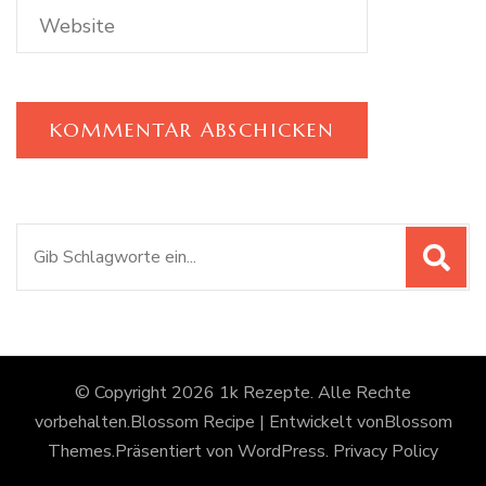
Suchen
nach:
© Copyright 2026
1k Rezepte
. Alle Rechte
vorbehalten.
Blossom Recipe | Entwickelt von
Blossom
Themes
.Präsentiert von
WordPress
.
Privacy Policy